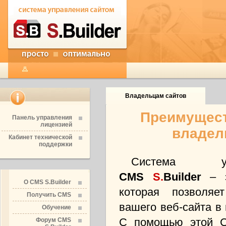
Владельцам сайтов
Преимущест
Панель управления
лицензией
владел
Кабинет технической
поддержки
Система уп
CMS
S.
Builder
– э
О CMS S.Builder
которая позволяет
Получить CMS
вашего веб-сайта в
Обучение
С помощью этой C
Форум CMS